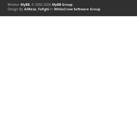
Moteur
MyBB
, © 2002-2026
MyBB Group
.
Design By
AliReza_Tofighi
In
WhiteCrow Software Group
.