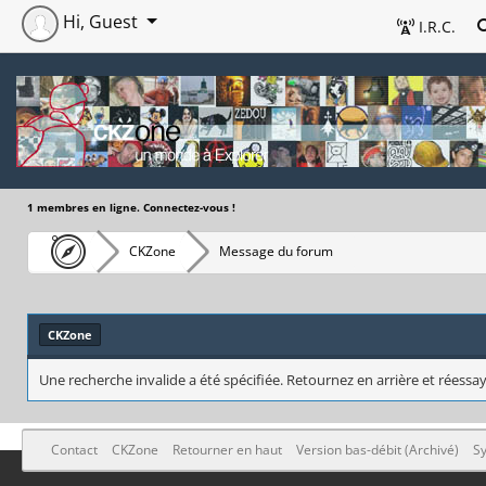
Hi, Guest
I.R.C.
1 membres en ligne. Connectez-vous !
CKZone
Message du forum
CKZone
Une recherche invalide a été spécifiée. Retournez en arrière et réessay
Contact
CKZone
Retourner en haut
Version bas-débit (Archivé)
Sy