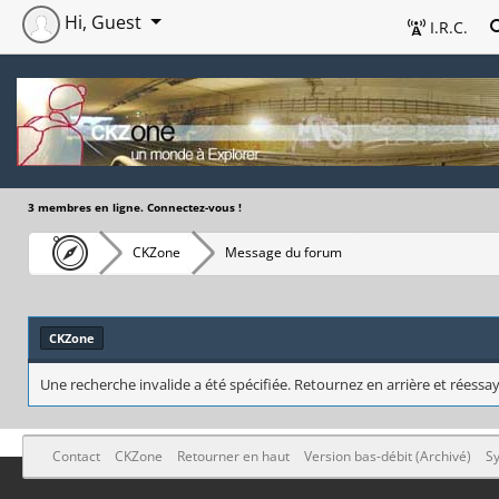
Hi, Guest
I.R.C.
3 membres en ligne. Connectez-vous !
CKZone
Message du forum
CKZone
Une recherche invalide a été spécifiée. Retournez en arrière et réessay
Contact
CKZone
Retourner en haut
Version bas-débit (Archivé)
Sy