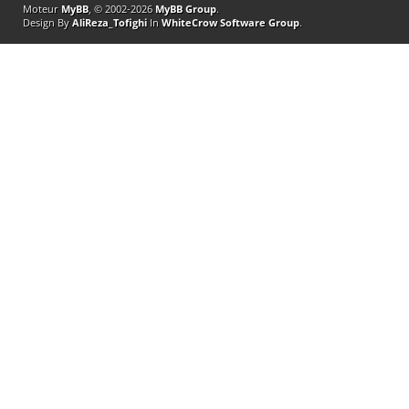
Moteur
MyBB
, © 2002-2026
MyBB Group
.
Design By
AliReza_Tofighi
In
WhiteCrow Software Group
.