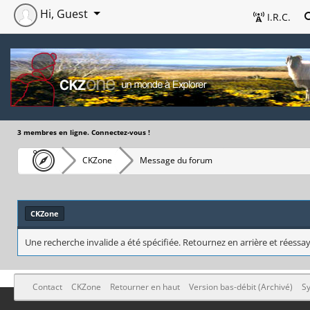
Hi, Guest
I.R.C.
3 membres en ligne. Connectez-vous !
CKZone
Message du forum
CKZone
Une recherche invalide a été spécifiée. Retournez en arrière et réessay
Contact
CKZone
Retourner en haut
Version bas-débit (Archivé)
Sy