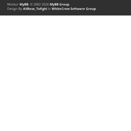
Moteur
MyBB
, © 2002-2026
MyBB Group
.
Design By
AliReza_Tofighi
In
WhiteCrow Software Group
.