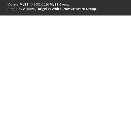
Moteur
MyBB
, © 2002-2026
MyBB Group
.
Design By
AliReza_Tofighi
In
WhiteCrow Software Group
.