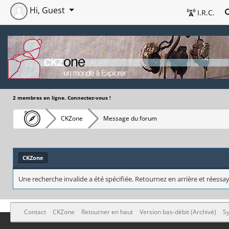
Hi, Guest
I.R.C.
2 membres en ligne. Connectez-vous !
CKZone
Message du forum
CKZone
Une recherche invalide a été spécifiée. Retournez en arrière et réessay
Contact
CKZone
Retourner en haut
Version bas-débit (Archivé)
Sy