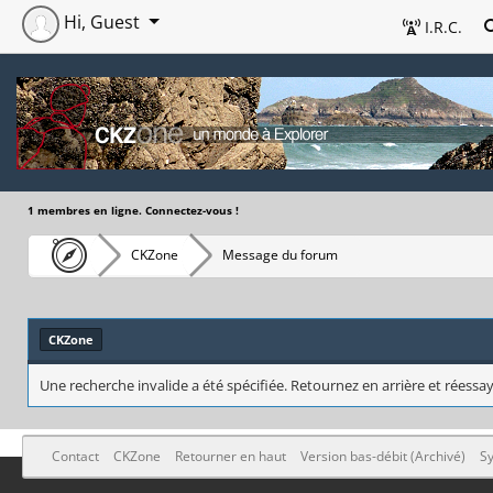
Hi, Guest
I.R.C.
1 membres en ligne. Connectez-vous !
CKZone
Message du forum
CKZone
Une recherche invalide a été spécifiée. Retournez en arrière et réessay
Contact
CKZone
Retourner en haut
Version bas-débit (Archivé)
Sy