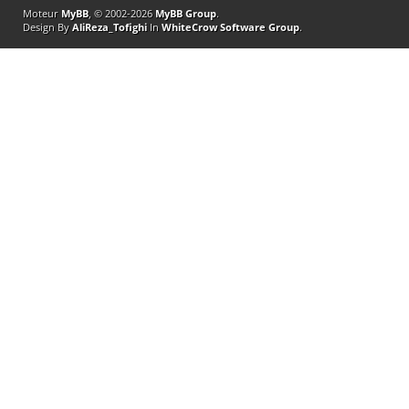
Moteur
MyBB
, © 2002-2026
MyBB Group
.
Design By
AliReza_Tofighi
In
WhiteCrow Software Group
.