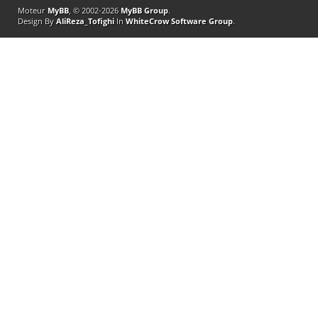
Moteur
MyBB
, © 2002-2026
MyBB Group
.
Design By
AliReza_Tofighi
In
WhiteCrow Software Group
.