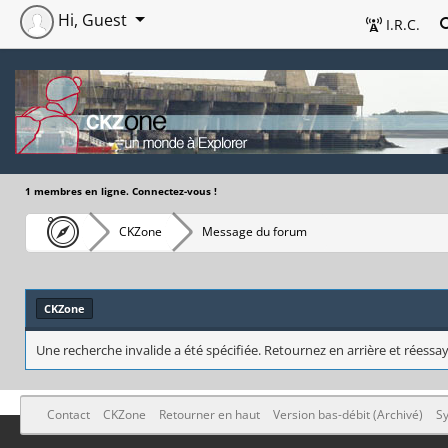
Hi, Guest
I.R.C.
1 membres en ligne. Connectez-vous !
CKZone
Message du forum
CKZone
Une recherche invalide a été spécifiée. Retournez en arrière et réessay
Contact
CKZone
Retourner en haut
Version bas-débit (Archivé)
Sy