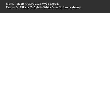
Moteur
MyBB
, © 2002-2026
MyBB Group
.
Design By
AliReza_Tofighi
In
WhiteCrow Software Group
.