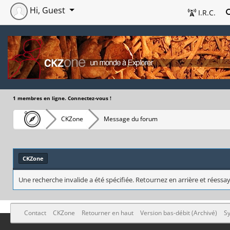
Hi, Guest
I.R.C.
1 membres en ligne. Connectez-vous !
CKZone
Message du forum
CKZone
Une recherche invalide a été spécifiée. Retournez en arrière et réessay
Contact
CKZone
Retourner en haut
Version bas-débit (Archivé)
Sy