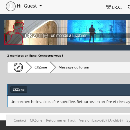
Hi, Guest
I.R.C.
2 membres en ligne. Connectez-vous !
CKZone
Message du forum
CKZone
Une recherche invalide a été spécifiée. Retournez en arrière et réessay
Contact
CKZone
Retourner en haut
Version bas-débit (Archivé)
Sy