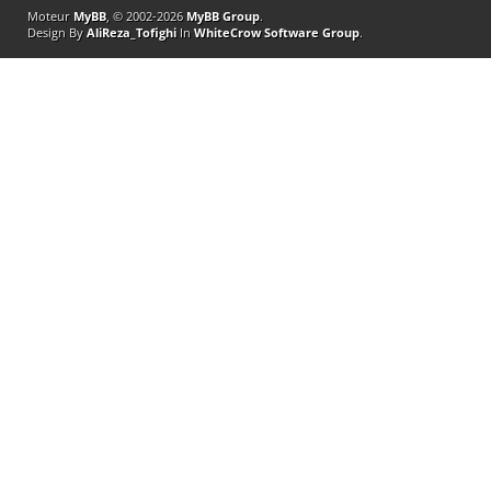
Moteur
MyBB
, © 2002-2026
MyBB Group
.
Design By
AliReza_Tofighi
In
WhiteCrow Software Group
.