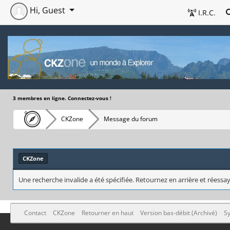
Hi, Guest
I.R.C.
3 membres en ligne. Connectez-vous !
CKZone
Message du forum
CKZone
Une recherche invalide a été spécifiée. Retournez en arrière et réessay
Contact
CKZone
Retourner en haut
Version bas-débit (Archivé)
Sy