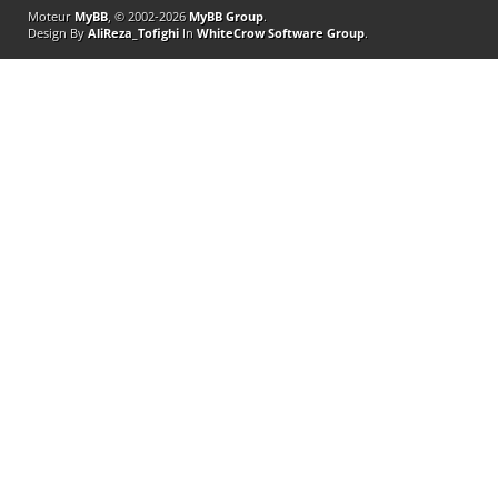
Moteur
MyBB
, © 2002-2026
MyBB Group
.
Design By
AliReza_Tofighi
In
WhiteCrow Software Group
.