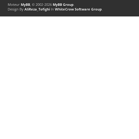
Moteur
MyBB
, © 2002-2026
MyBB Group
.
Design By
AliReza_Tofighi
In
WhiteCrow Software Group
.