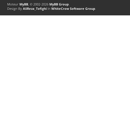
Moteur
MyBB
, © 2002-2026
MyBB Group
.
Design By
AliReza_Tofighi
In
WhiteCrow Software Group
.