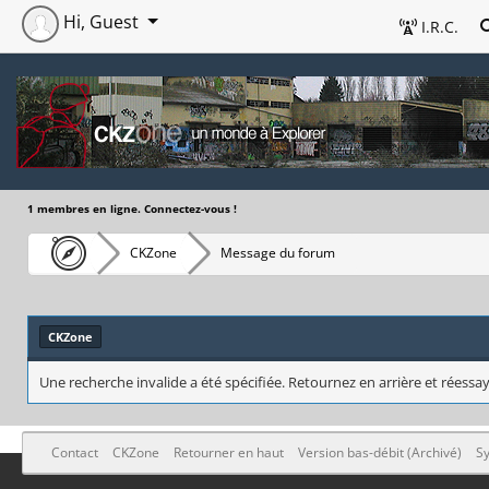
Hi, Guest
I.R.C.
1 membres en ligne. Connectez-vous !
CKZone
Message du forum
CKZone
Une recherche invalide a été spécifiée. Retournez en arrière et réessay
Contact
CKZone
Retourner en haut
Version bas-débit (Archivé)
Sy