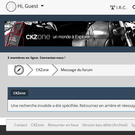
Hi, Guest
I.R.C.
3 membres en ligne. Connectez-vous !
CKZone
Message du forum
CKZone
Une recherche invalide a été spécifiée. Retournez en arrière et réessay
Contact
CKZone
Retourner en haut
Version bas-débit (Archivé)
Sy