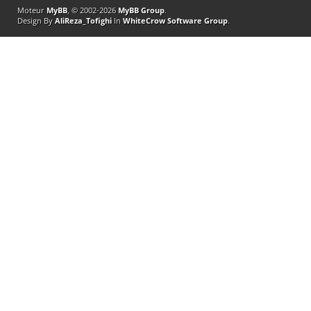
Moteur
MyBB
, © 2002-2026
MyBB Group
.
Design By
AliReza_Tofighi
In
WhiteCrow Software Group
.