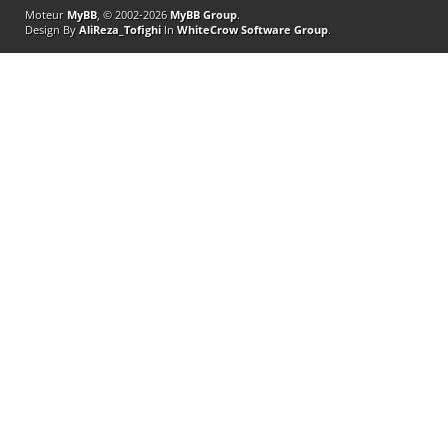
Moteur
MyBB
, © 2002-2026
MyBB Group
.
Design By
AliReza_Tofighi
In
WhiteCrow Software Group
.