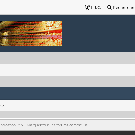
I.R.C.
Recherche
ez.
ndication RSS
Marquer tous les forums comme lus