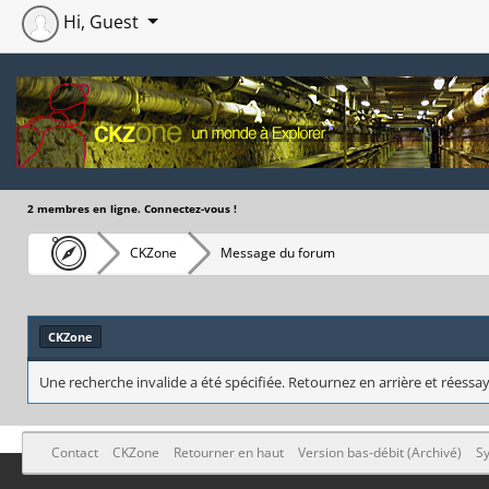
Hi, Guest
2 membres en ligne. Connectez-vous !
CKZone
Message du forum
CKZone
Une recherche invalide a été spécifiée. Retournez en arrière et réessay
Contact
CKZone
Retourner en haut
Version bas-débit (Archivé)
Sy