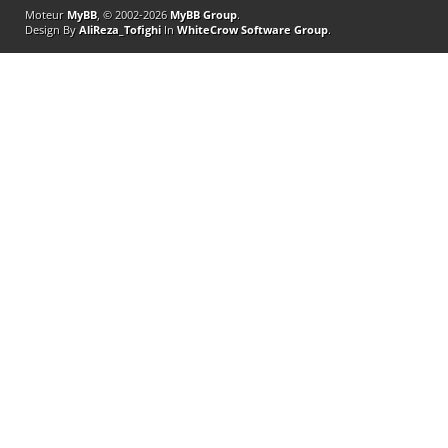
Moteur
MyBB
, © 2002-2026
MyBB Group
.
Design By
AliReza_Tofighi
In
WhiteCrow Software Group
.