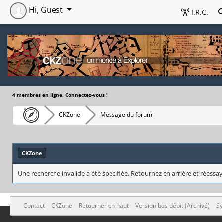
Hi, Guest
I.R.C.
4 membres en ligne. Connectez-vous !
CKZone
Message du forum
CKZone
Une recherche invalide a été spécifiée. Retournez en arrière et réessay
Contact
CKZone
Retourner en haut
Version bas-débit (Archivé)
Sy