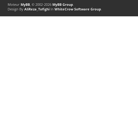
Moteur
MyBB
, © 2002-2026
MyBB Group
.
Design By
AliReza_Tofighi
In
WhiteCrow Software Group
.