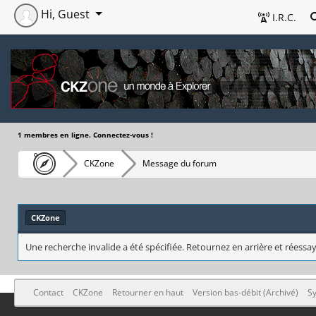
Hi, Guest
I.R.C.
1 membres en ligne. Connectez-vous !
CKZone
Message du forum
CKZone
Une recherche invalide a été spécifiée. Retournez en arrière et réessay
Contact
CKZone
Retourner en haut
Version bas-débit (Archivé)
Sy