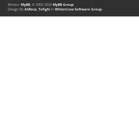
Moteur
MyBB
, © 2002-2026
MyBB Group
.
Design By
AliReza_Tofighi
In
WhiteCrow Software Group
.