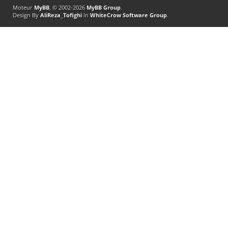
Moteur
MyBB
, © 2002-2026
MyBB Group
.
Design By
AliReza_Tofighi
In
WhiteCrow Software Group
.