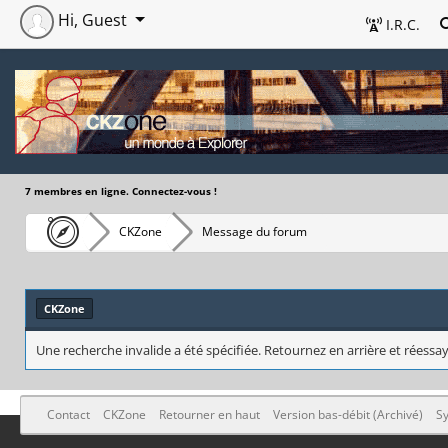
Hi, Guest
I.R.C.
7 membres en ligne. Connectez-vous !
CKZone
Message du forum
CKZone
Une recherche invalide a été spécifiée. Retournez en arrière et réessay
Contact
CKZone
Retourner en haut
Version bas-débit (Archivé)
Sy