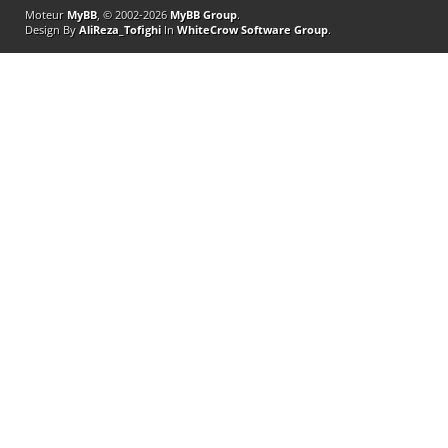
Moteur
MyBB
, © 2002-2026
MyBB Group
.
Design By
AliReza_Tofighi
In
WhiteCrow Software Group
.