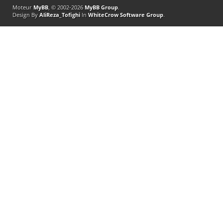
Moteur
MyBB
, © 2002-2026
MyBB Group
.
Design By
AliReza_Tofighi
In
WhiteCrow Software Group
.