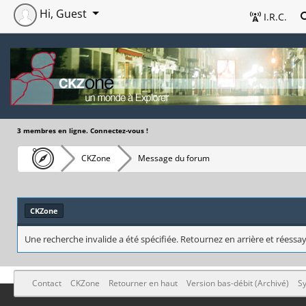
Hi, Guest
I.R.C.
3 membres en ligne. Connectez-vous !
CKZone
Message du forum
CKZone
Une recherche invalide a été spécifiée. Retournez en arrière et réessay
Contact
CKZone
Retourner en haut
Version bas-débit (Archivé)
Sy