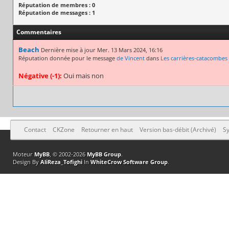
Réputation de membres : 0
Réputation de messages : 1
Commentaires
Beach
Dernière mise à jour Mer. 13 Mars 2024, 16:16
Réputation donnée pour le message
de Vincent
dans
Les carrières-catacombes
Négative (-1):
Oui mais non
Contact
CKZone
Retourner en haut
Version bas-débit (Archivé)
Sy
Moteur
MyBB
, © 2002-2026
MyBB Group
.
Design By
AliReza_Tofighi
In
WhiteCrow Software Group
.