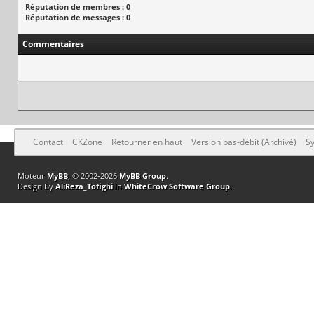
Réputation de membres : 0
Réputation de messages : 0
Commentaires
Contact
CKZone
Retourner en haut
Version bas-débit (Archivé)
Sy
Moteur
MyBB
, © 2002-2026
MyBB Group
.
Design By
AliReza_Tofighi
In
WhiteCrow Software Group
.