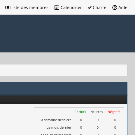
Liste des membres
Calendrier
Charte
Aide
Positifs
Neutres
Négatifs
La semaine dernière
0
0
0
Le mois dernier
0
0
0
Les 6 derniers mois
0
0
0