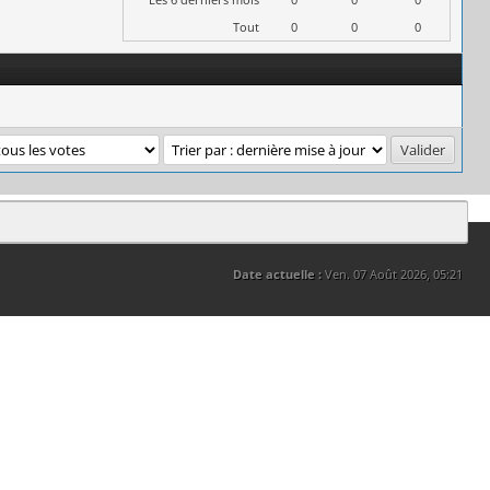
Tout
0
0
0
Date actuelle :
Ven. 07 Août 2026, 05:21