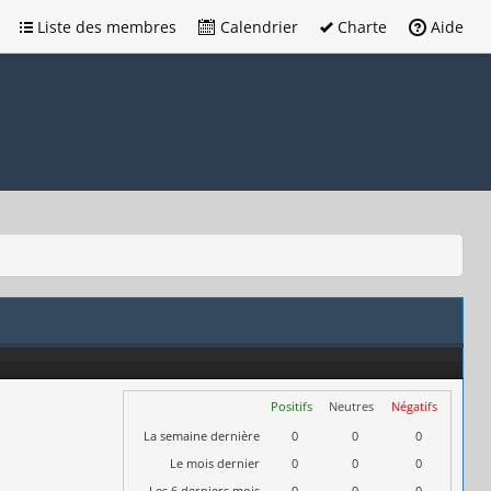
Liste des membres
Calendrier
Charte
Aide
Positifs
Neutres
Négatifs
La semaine dernière
0
0
0
Le mois dernier
0
0
0
Les 6 derniers mois
0
0
0