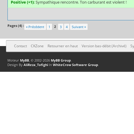
Positive (+1):
Sympathique rencontre. Ton carburant est violent !
Pages (4) :
2
« Précédent
1
3
4
Suivant »
Contact
CKZone
Retourner en haut
Version bas-débit (Archivé)
Sy
Moteur
MyBB
, © 2002-2026
MyBB Group
.
Design By
AliReza_Tofighi
In
WhiteCrow Software Group
.