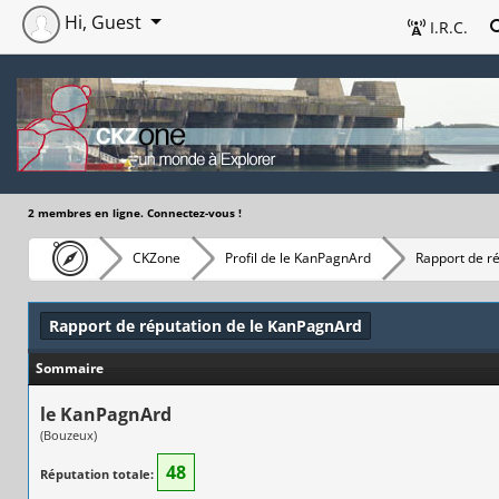
Hi, Guest
I.R.C.
2 membres en ligne. Connectez-vous !
CKZone
Profil de le KanPagnArd
Rapport de r
Rapport de réputation de le KanPagnArd
Sommaire
le KanPagnArd
(Bouzeux)
48
Réputation totale: