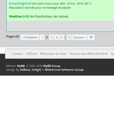
le KanPagnArd
Dernière mise à jour Mar. 23 Avr. 2019, 09:11
Réputation donnée pour le message de plysdn
Positive (+1):
les framboises, les cerises
Pages (9) :
…
2
« Précédent
1
3
4
5
9
Suivant »
Contact
CKZone
Retourner en haut
Version bas-débit (Archivé)
Sy
Moteur
MyBB
, © 2002-2026
MyBB Group
.
Design By
AliReza_Tofighi
In
WhiteCrow Software Group
.