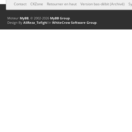
Contact
CKZone
Retourner en haut
Version bas-débit (Archivé)
Sy
Moteur
MyBB
, © 2002-2026
MyBB Group
.
Design By
AliReza_Tofighi
In
WhiteCrow Software Group
.