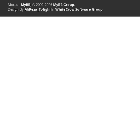
Moteur
MyBB
, © 2002-2026
MyBB Group
.
Design By
AliReza_Tofighi
In
WhiteCrow Software Group
.