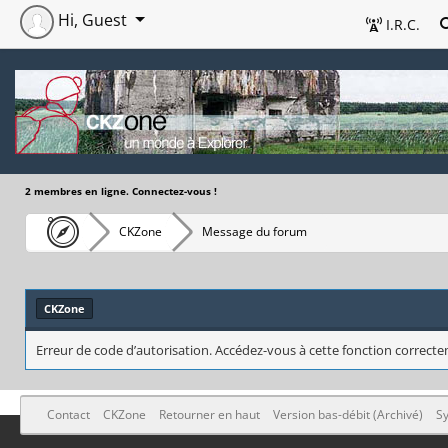
Hi, Guest
I.R.C.
2 membres en ligne. Connectez-vous !
CKZone
Message du forum
CKZone
Erreur de code d’autorisation. Accédez-vous à cette fonction correctem
Contact
CKZone
Retourner en haut
Version bas-débit (Archivé)
Sy