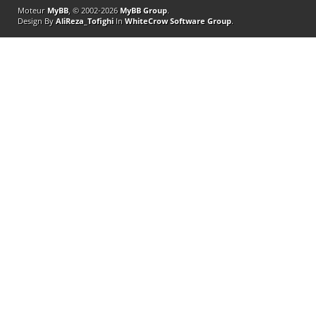
Moteur
MyBB
, © 2002-2026
MyBB Group
.
Design By
AliReza_Tofighi
In
WhiteCrow Software Group
.