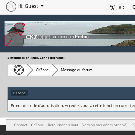
Hi, Guest
I.R.C.
2 membres en ligne. Connectez-vous !
CKZone
Message du forum
CKZone
Erreur de code d’autorisation. Accédez-vous à cette fonction correctem
Contact
CKZone
Retourner en haut
Version bas-débit (Archivé)
Sy