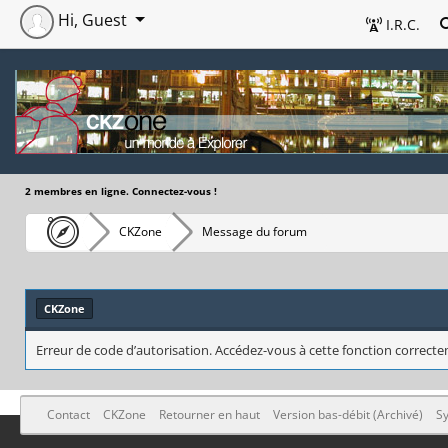
Hi, Guest
I.R.C.
2 membres en ligne. Connectez-vous !
CKZone
Message du forum
CKZone
Erreur de code d’autorisation. Accédez-vous à cette fonction correctem
Contact
CKZone
Retourner en haut
Version bas-débit (Archivé)
Sy