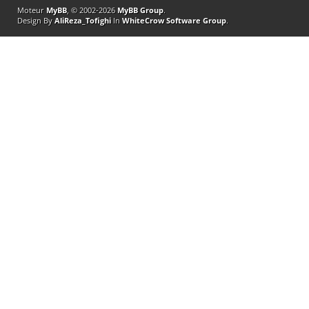
Moteur
MyBB
, © 2002-2026
MyBB Group
.
Design By
AliReza_Tofighi
In
WhiteCrow Software Group
.