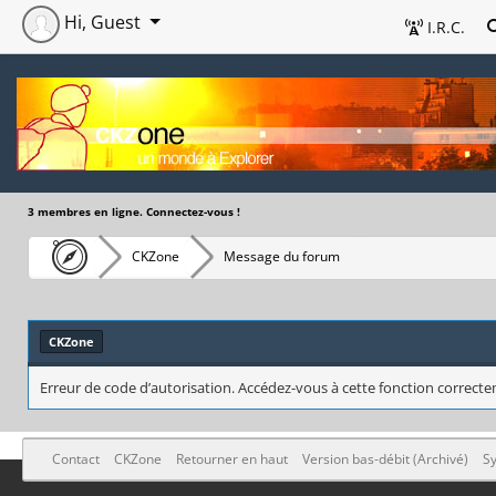
Hi, Guest
I.R.C.
3 membres en ligne. Connectez-vous !
CKZone
Message du forum
CKZone
Erreur de code d’autorisation. Accédez-vous à cette fonction correctem
Contact
CKZone
Retourner en haut
Version bas-débit (Archivé)
Sy