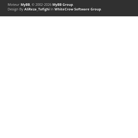
Moteur
MyBB
, © 2002-2026
MyBB Group
.
Design By
AliReza_Tofighi
In
WhiteCrow Software Group
.