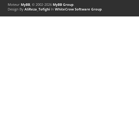
Moteur
MyBB
, © 2002-2026
MyBB Group
.
Design By
AliReza_Tofighi
In
WhiteCrow Software Group
.