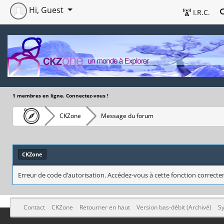
Hi, Guest
I.R.C.
1 membres en ligne. Connectez-vous !
CKZone
Message du forum
CKZone
Erreur de code d’autorisation. Accédez-vous à cette fonction correctem
Contact
CKZone
Retourner en haut
Version bas-débit (Archivé)
Sy