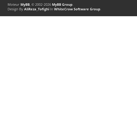
Moteur
MyBB
, © 2002-2026
MyBB Group
.
Design By
AliReza_Tofighi
In
WhiteCrow Software Group
.