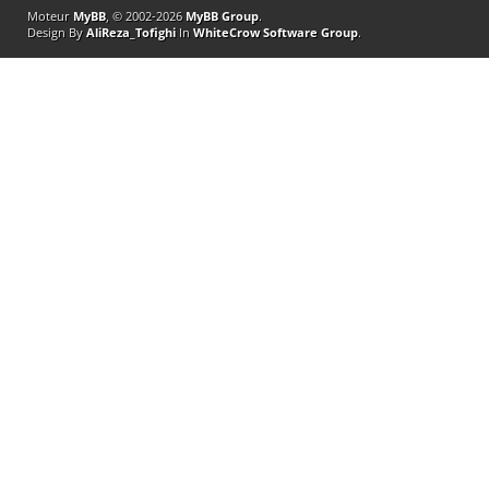
Moteur
MyBB
, © 2002-2026
MyBB Group
.
Design By
AliReza_Tofighi
In
WhiteCrow Software Group
.