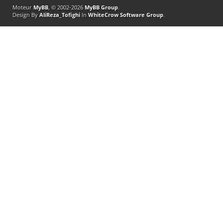
Moteur
MyBB
, © 2002-2026
MyBB Group
.
Design By
AliReza_Tofighi
In
WhiteCrow Software Group
.