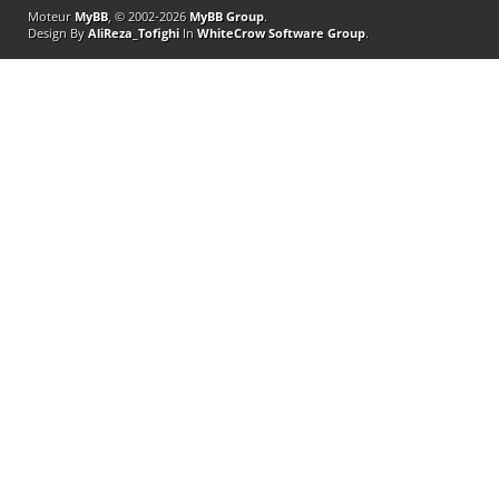
Moteur
MyBB
, © 2002-2026
MyBB Group
.
Design By
AliReza_Tofighi
In
WhiteCrow Software Group
.