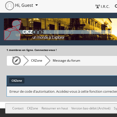
Hi, Guest
I.R.C.
1 membres en ligne. Connectez-vous !
CKZone
Message du forum
CKZone
Erreur de code d’autorisation. Accédez-vous à cette fonction correctem
Contact
CKZone
Retourner en haut
Version bas-débit (Archivé)
Sy