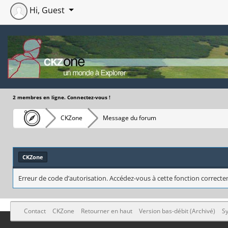
Hi, Guest
2 membres en ligne. Connectez-vous !
CKZone
Message du forum
CKZone
Erreur de code d’autorisation. Accédez-vous à cette fonction correctem
Contact
CKZone
Retourner en haut
Version bas-débit (Archivé)
Sy