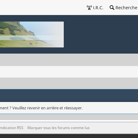
I.R.C.
Recherche
ent ? Veuillez revenir en arrière et réessayer.
ndication RSS
Marquer tous les forums comme lus