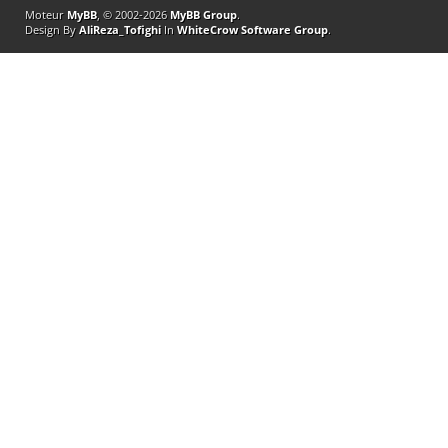
Moteur
MyBB
, © 2002-2026
MyBB Group
.
Design By
AliReza_Tofighi
In
WhiteCrow Software Group
.