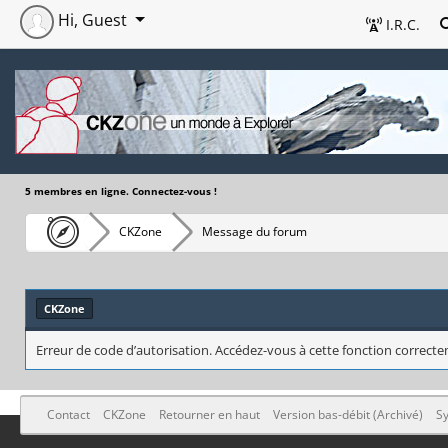
Hi, Guest
I.R.C.
5 membres en ligne. Connectez-vous !
CKZone
Message du forum
CKZone
Erreur de code d’autorisation. Accédez-vous à cette fonction correctem
Contact
CKZone
Retourner en haut
Version bas-débit (Archivé)
Sy