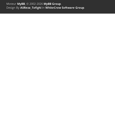
Moteur
MyBB
, © 2002-2026
MyBB Group
.
Design By
AliReza_Tofighi
In
WhiteCrow Software Group
.