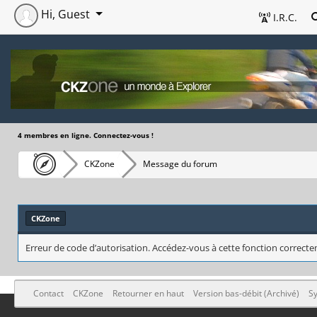
Hi, Guest
I.R.C.
4 membres en ligne. Connectez-vous !
CKZone
Message du forum
CKZone
Erreur de code d’autorisation. Accédez-vous à cette fonction correctem
Contact
CKZone
Retourner en haut
Version bas-débit (Archivé)
Sy