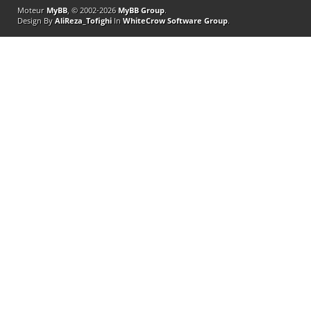
Moteur
MyBB
, © 2002-2026
MyBB Group
.
Design By
AliReza_Tofighi
In
WhiteCrow Software Group
.