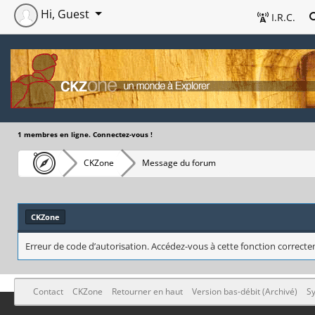
Hi, Guest
I.R.C.
1 membres en ligne. Connectez-vous !
CKZone
Message du forum
CKZone
Erreur de code d’autorisation. Accédez-vous à cette fonction correctem
Contact
CKZone
Retourner en haut
Version bas-débit (Archivé)
Sy