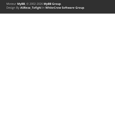
Moteur
MyBB
, © 2002-2026
MyBB Group
.
Design By
AliReza_Tofighi
In
WhiteCrow Software Group
.