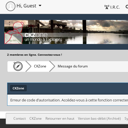
Hi, Guest
I.R.C.
2 membres en ligne. Connectez-vous !
CKZone
Message du forum
CKZone
Erreur de code d’autorisation. Accédez-vous à cette fonction correctem
Contact
CKZone
Retourner en haut
Version bas-débit (Archivé)
Sy