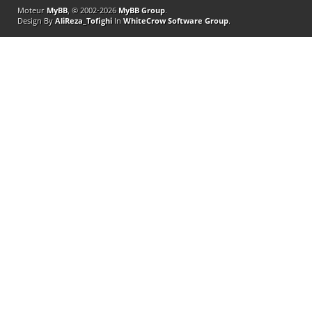
Moteur
MyBB
, © 2002-2026
MyBB Group
.
Design By
AliReza_Tofighi
In
WhiteCrow Software Group
.