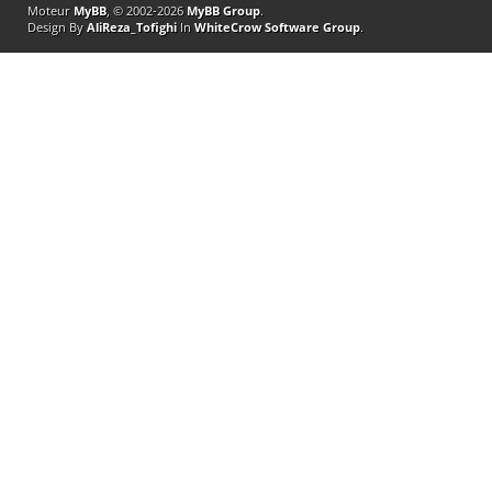
Moteur
MyBB
, © 2002-2026
MyBB Group
.
Design By
AliReza_Tofighi
In
WhiteCrow Software Group
.