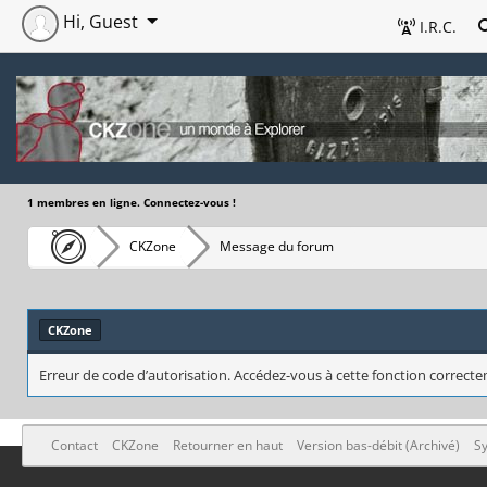
Hi, Guest
I.R.C.
1 membres en ligne. Connectez-vous !
CKZone
Message du forum
CKZone
Erreur de code d’autorisation. Accédez-vous à cette fonction correctem
Contact
CKZone
Retourner en haut
Version bas-débit (Archivé)
Sy