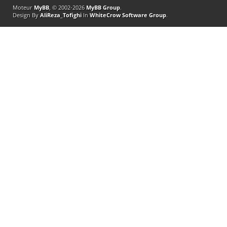
Moteur
MyBB
, © 2002-2026
MyBB Group
.
Design By
AliReza_Tofighi
In
WhiteCrow Software Group
.