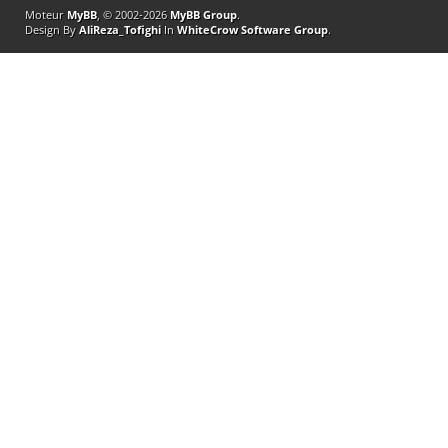
Moteur
MyBB
, © 2002-2026
MyBB Group
.
Design By
AliReza_Tofighi
In
WhiteCrow Software Group
.