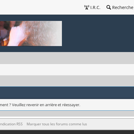
I.R.C.
Recherche
ent ? Veuillez revenir en arrière et réessayer.
ndication RSS
Marquer tous les forums comme lus