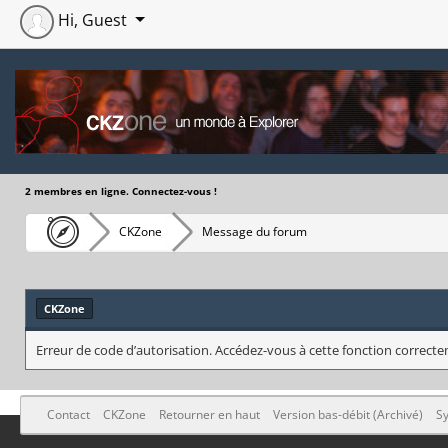
Hi, Guest
2 membres en ligne. Connectez-vous !
CKZone
Message du forum
CKZone
Erreur de code d’autorisation. Accédez-vous à cette fonction correctem
Contact
CKZone
Retourner en haut
Version bas-débit (Archivé)
Sy