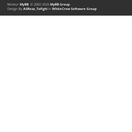
Moteur
MyBB
, © 2002-2026
MyBB Group
.
Design By
AliReza_Tofighi
In
WhiteCrow Software Group
.