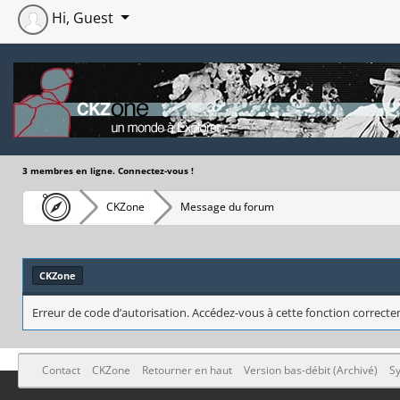
Hi, Guest
3 membres en ligne. Connectez-vous !
CKZone
Message du forum
CKZone
Erreur de code d’autorisation. Accédez-vous à cette fonction correctem
Contact
CKZone
Retourner en haut
Version bas-débit (Archivé)
Sy