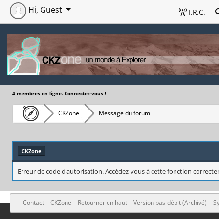
Hi, Guest
I.R.C.
4 membres en ligne. Connectez-vous !
CKZone
Message du forum
CKZone
Erreur de code d’autorisation. Accédez-vous à cette fonction correctem
Contact
CKZone
Retourner en haut
Version bas-débit (Archivé)
Sy