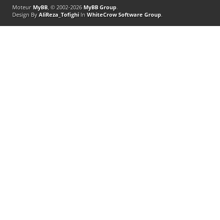
Moteur
MyBB
, © 2002-2026
MyBB Group
.
Design By
AliReza_Tofighi
In
WhiteCrow Software Group
.