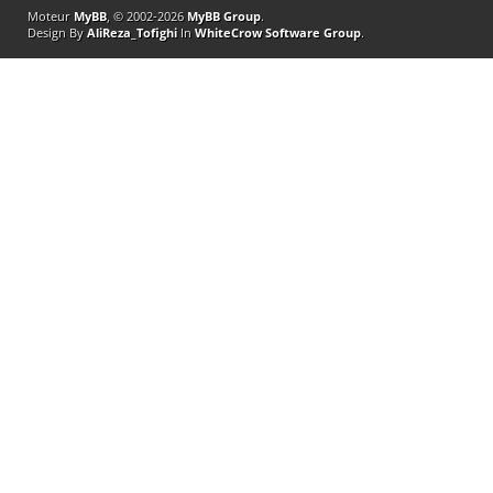
Moteur
MyBB
, © 2002-2026
MyBB Group
.
Design By
AliReza_Tofighi
In
WhiteCrow Software Group
.