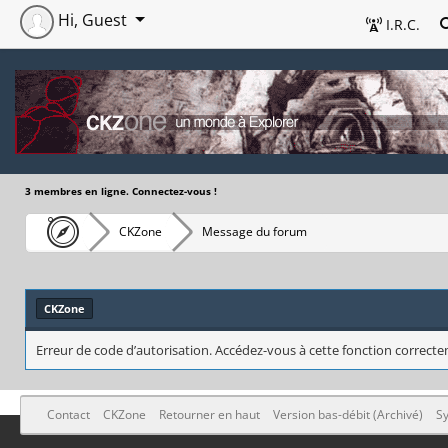
Hi, Guest
I.R.C.
3 membres en ligne. Connectez-vous !
CKZone
Message du forum
CKZone
Erreur de code d’autorisation. Accédez-vous à cette fonction correctem
Contact
CKZone
Retourner en haut
Version bas-débit (Archivé)
Sy