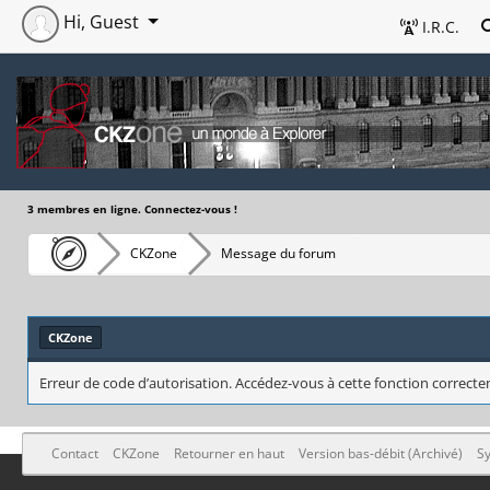
Hi, Guest
I.R.C.
3 membres en ligne. Connectez-vous !
CKZone
Message du forum
CKZone
Erreur de code d’autorisation. Accédez-vous à cette fonction correctem
Contact
CKZone
Retourner en haut
Version bas-débit (Archivé)
Sy