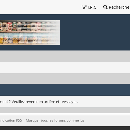
I.R.C.
Recherche
ent ? Veuillez revenir en arrière et réessayer.
ndication RSS
Marquer tous les forums comme lus