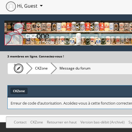
Hi, Guest
3 membres en ligne. Connectez-vous !
CKZone
Message du forum
CKZone
Erreur de code d’autorisation. Accédez-vous à cette fonction correctem
Contact
CKZone
Retourner en haut
Version bas-débit (Archivé)
Sy