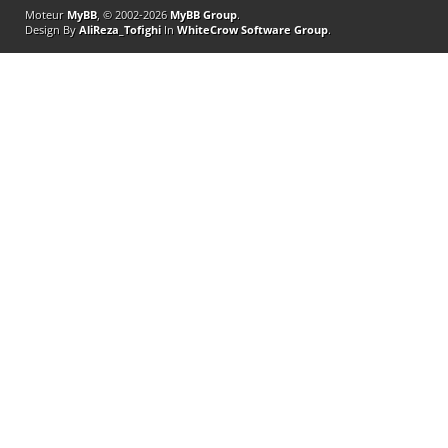
Moteur
MyBB
, © 2002-2026
MyBB Group
.
Design By
AliReza_Tofighi
In
WhiteCrow Software Group
.