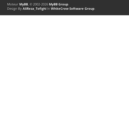
Moteur
MyBB
, © 2002-2026
MyBB Group
.
Design By
AliReza_Tofighi
In
WhiteCrow Software Group
.