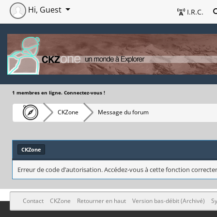
Hi, Guest
I.R.C.
1 membres en ligne. Connectez-vous !
CKZone
Message du forum
CKZone
Erreur de code d’autorisation. Accédez-vous à cette fonction correctem
Contact
CKZone
Retourner en haut
Version bas-débit (Archivé)
Sy