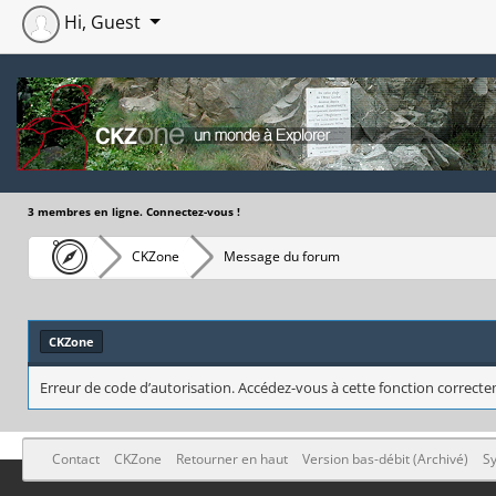
Hi, Guest
3 membres en ligne. Connectez-vous !
CKZone
Message du forum
CKZone
Erreur de code d’autorisation. Accédez-vous à cette fonction correctem
Contact
CKZone
Retourner en haut
Version bas-débit (Archivé)
Sy