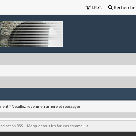
I.R.C.
Recherche
ent ? Veuillez revenir en arrière et réessayer.
ndication RSS
Marquer tous les forums comme lus