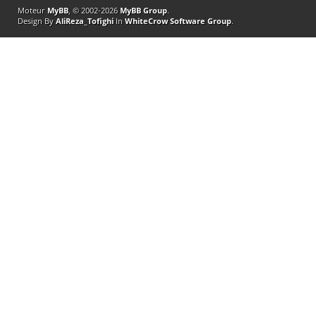
Moteur
MyBB
, © 2002-2026
MyBB Group
.
Design By
AliReza_Tofighi
In
WhiteCrow Software Group
.