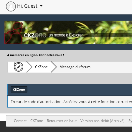
Hi, Guest
4 membres en ligne. Connectez-vous !
CKZone
Message du forum
CKZone
Erreur de code d’autorisation. Accédez-vous à cette fonction correctem
Contact
CKZone
Retourner en haut
Version bas-débit (Archivé)
Sy