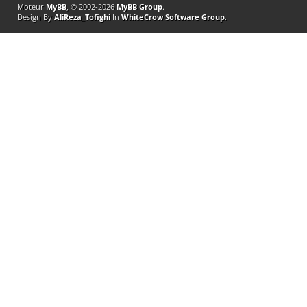
Moteur
MyBB
, © 2002-2026
MyBB Group
.
Design By
AliReza_Tofighi
In
WhiteCrow Software Group
.